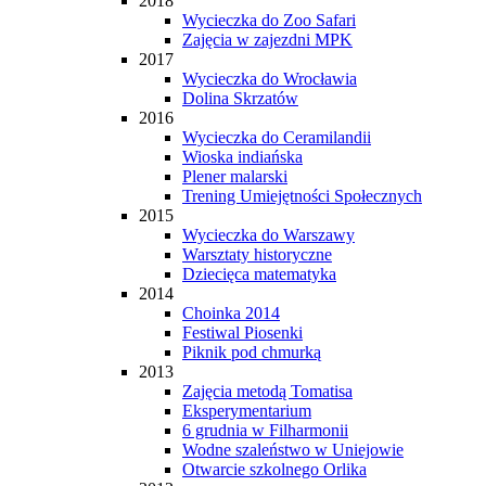
2018
Wycieczka do Zoo Safari
Zajęcia w zajezdni MPK
2017
Wycieczka do Wrocławia
Dolina Skrzatów
2016
Wycieczka do Ceramilandii
Wioska indiańska
Plener malarski
Trening Umiejętności Społecznych
2015
Wycieczka do Warszawy
Warsztaty historyczne
Dziecięca matematyka
2014
Choinka 2014
Festiwal Piosenki
Piknik pod chmurką
2013
Zajęcia metodą Tomatisa
Eksperymentarium
6 grudnia w Filharmonii
Wodne szaleństwo w Uniejowie
Otwarcie szkolnego Orlika