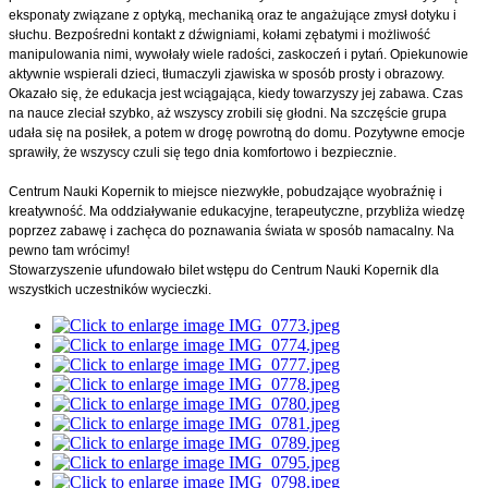
eksponaty związane z optyką, mechaniką oraz te angażujące zmysł dotyku i
słuchu. Bezpośredni kontakt z dźwigniami, kołami zębatymi i możliwość
manipulowania nimi, wywołały wiele radości, zaskoczeń i pytań. Opiekunowie
aktywnie wspierali dzieci, tłumaczyli zjawiska w sposób prosty i obrazowy.
Okazało się, że edukacja jest wciągająca, kiedy towarzyszy jej zabawa. Czas
na nauce zleciał szybko, aż wszyscy zrobili się głodni. Na szczęście grupa
udała się na posiłek, a potem w drogę powrotną do domu. Pozytywne emocje
sprawiły, że wszyscy czuli się tego dnia komfortowo i bezpiecznie.
Centrum Nauki Kopernik to miejsce niezwykłe, pobudzające wyobraźnię i
kreatywność. Ma oddziaływanie edukacyjne, terapeutyczne, przybliża wiedzę
poprzez zabawę i zachęca do poznawania świata w sposób namacalny. Na
pewno tam wrócimy!
Stowarzyszenie ufundowało bilet wstępu do Centrum Nauki Kopernik dla
wszystkich uczestników wycieczki.