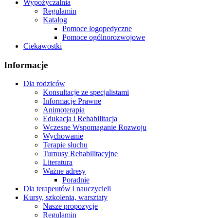
Wypożyczalnia
Regulamin
Katalog
Pomoce logopedyczne
Pomoce ogólnorozwojowe
Ciekawostki
Informacje
Dla rodziców
Konsultacje ze specjalistami
Informacje Prawne
Animoterapia
Edukacja i Rehabilitacja
Wczesne Wspomaganie Rozwoju
Wychowanie
Terapie słuchu
Turnusy Rehabilitacyjne
Literatura
Ważne adresy
Poradnie
Dla terapeutów i nauczycieli
Kursy, szkolenia, warsztaty
Nasze propozycje
Regulamin