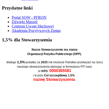
Przydatne linki
Portal SOW - PFRON
Dźwięki Marzeń
Centrum Uwagi Słuchowej
Akademia Pozytywnych Zmian
1,5% dla Stowarzyszenia
Nasze Stowarzyszenie ma status
Organizacji Pożytku Publicznego (OPP)
,
1,5%
dlatego
podatku za
2025
rok możecie Państwo przekazać na rzecz
naszego stowarzyszenia wpisując w formularzu PIT nasz
0000365581
nr
KRS
:
i w polu
Cel szczegółowy 1,5%
:
nazwę Stowarzyszenia
.