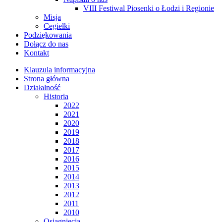
VIII Festiwal Piosenki o Łodzi i Regionie
Misja
Cegiełki
Podziękowania
Dołącz do nas
Kontakt
Klauzula informacyjna
Strona główna
Działalność
Historia
2022
2021
2020
2019
2018
2017
2016
2015
2014
2013
2012
2011
2010
Osiągnięcia