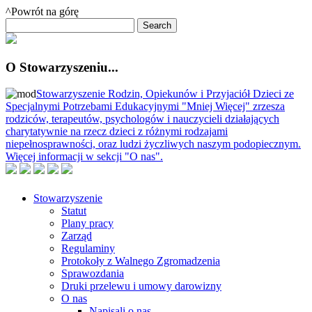
^Powrót na górę
O Stowarzyszeniu...
Stowarzyszenie Rodzin, Opiekunów i Przyjaciół Dzieci ze
Specjalnymi Potrzebami Edukacyjnymi "Mniej Więcej" zrzesza
rodziców, terapeutów, psychologów i nauczycieli działających
charytatywnie na rzecz dzieci z różnymi rodzajami
niepełnosprawności, oraz ludzi życzliwych naszym podopiecznym.
Więcej informacji w sekcji "O nas".
Stowarzyszenie
Statut
Plany pracy
Zarząd
Regulaminy
Protokoły z Walnego Zgromadzenia
Sprawozdania
Druki przelewu i umowy darowizny
O nas
Napisali o nas