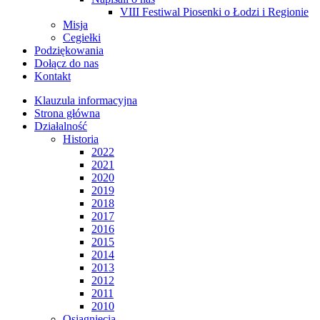
VIII Festiwal Piosenki o Łodzi i Regionie
Misja
Cegiełki
Podziękowania
Dołącz do nas
Kontakt
Klauzula informacyjna
Strona główna
Działalność
Historia
2022
2021
2020
2019
2018
2017
2016
2015
2014
2013
2012
2011
2010
Osiągnięcia