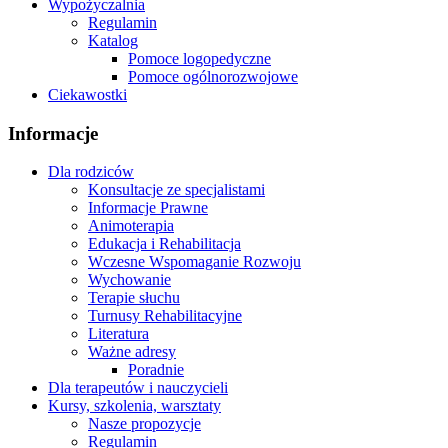
Wypożyczalnia
Regulamin
Katalog
Pomoce logopedyczne
Pomoce ogólnorozwojowe
Ciekawostki
Informacje
Dla rodziców
Konsultacje ze specjalistami
Informacje Prawne
Animoterapia
Edukacja i Rehabilitacja
Wczesne Wspomaganie Rozwoju
Wychowanie
Terapie słuchu
Turnusy Rehabilitacyjne
Literatura
Ważne adresy
Poradnie
Dla terapeutów i nauczycieli
Kursy, szkolenia, warsztaty
Nasze propozycje
Regulamin