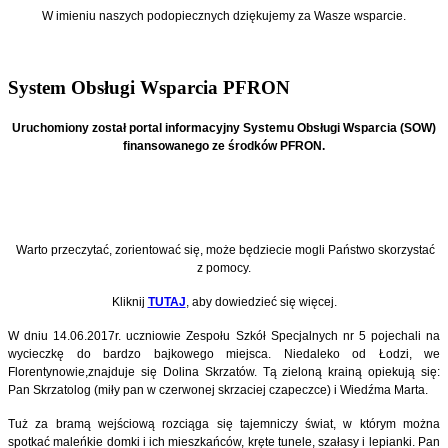
W imieniu naszych podopiecznych
dziękujemy za Wasze wsparcie.
System Obsługi Wsparcia PFRON
Uruchomiony został portal informacyjny Systemu Obsługi Wsparcia (SOW)
finansowanego ze środków PFRON.
Warto przeczytać, zorientować się, może będziecie mogli Państwo skorzystać
z pomocy.
Kliknij
TUTAJ
, aby dowiedzieć się więcej.
W dniu 14.06.2017r. uczniowie Zespołu Szkół Specjalnych nr 5 pojechali na
wycieczkę do bardzo bajkowego miejsca. Niedaleko od Łodzi, we
Florentynowie,znajduje się Dolina Skrzatów. Tą zieloną krainą opiekują się:
Pan Skrzatolog (miły pan w czerwonej skrzaciej czapeczce) i Wiedźma Marta.
Tuż za bramą wejściową rozciąga się tajemniczy świat, w którym można
spotkać maleńkie domki i ich mieszkańców, kręte tunele, szałasy i lepianki. Pan