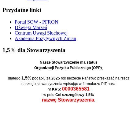
Przydatne linki
Portal SOW - PFRON
Dźwięki Marzeń
Centrum Uwagi Słuchowej
Akademia Pozytywnych Zmian
1,5% dla Stowarzyszenia
Nasze Stowarzyszenie ma status
Organizacji Pożytku Publicznego (OPP)
,
1,5%
dlatego
podatku za
2025
rok możecie Państwo przekazać na rzecz
naszego stowarzyszenia wpisując w formularzu PIT nasz
0000365581
nr
KRS
:
i w polu
Cel szczegółowy 1,5%
:
nazwę Stowarzyszenia
.