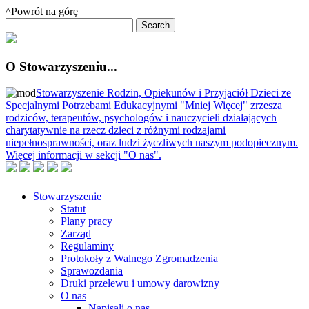
^Powrót na górę
O Stowarzyszeniu...
Stowarzyszenie Rodzin, Opiekunów i Przyjaciół Dzieci ze
Specjalnymi Potrzebami Edukacyjnymi "Mniej Więcej" zrzesza
rodziców, terapeutów, psychologów i nauczycieli działających
charytatywnie na rzecz dzieci z różnymi rodzajami
niepełnosprawności, oraz ludzi życzliwych naszym podopiecznym.
Więcej informacji w sekcji "O nas".
Stowarzyszenie
Statut
Plany pracy
Zarząd
Regulaminy
Protokoły z Walnego Zgromadzenia
Sprawozdania
Druki przelewu i umowy darowizny
O nas
Napisali o nas