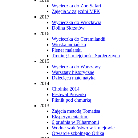
2018
Wycieczka do Zoo Safari
Zajęcia w zajezdni MPK
2017
Wycieczka do Wrocławia
Dolina Skrzatów
2016
Wycieczka do Ceramilandii
Wioska indiańska
Plener malarski
Trening Umiejętności Społecznych
2015
Wycieczka do Warszawy
Warsztaty historyczne
Dziecięca matematyka
2014
Choinka 2014
Festiwal Piosenki
Piknik pod chmurką
2013
Zajęcia metodą Tomatisa
Eksperymentarium
6 grudnia w Filharmonii
Wodne szaleństwo w Uniejowie
Otwarcie szkolnego Orlika