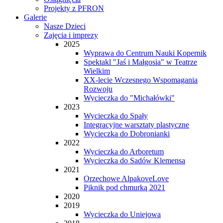
Projekty z PFRON
Galerie
Nasze Dzieci
Zajęcia i imprezy
2025
Wyprawa do Centrum Nauki Kopernik
Spektakl "Jaś i Małgosia" w Teatrze
Wielkim
XX-lecie Wczesnego Wspomagania
Rozwoju
Wycieczka do "Michałówki"
2023
Wycieczka do Spały
Integracyjne warsztaty plastyczne
Wycieczka do Dobronianki
2022
Wycieczka do Arboretum
Wycieczka do Sadów Klemensa
2021
Orzechowe AlpakoveLove
Piknik pod chmurką 2021
2020
2019
Wycieczka do Uniejowa