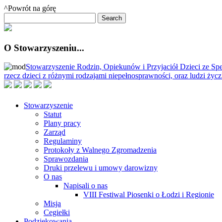
^Powrót na górę
O Stowarzyszeniu...
Stowarzyszenie Rodzin, Opiekunów i Przyjaciół Dzieci ze Spe
rzecz dzieci z różnymi rodzajami niepełnosprawności, oraz ludzi ży
Stowarzyszenie
Statut
Plany pracy
Zarząd
Regulaminy
Protokoły z Walnego Zgromadzenia
Sprawozdania
Druki przelewu i umowy darowizny
O nas
Napisali o nas
VIII Festiwal Piosenki o Łodzi i Regionie
Misja
Cegiełki
Podziękowania