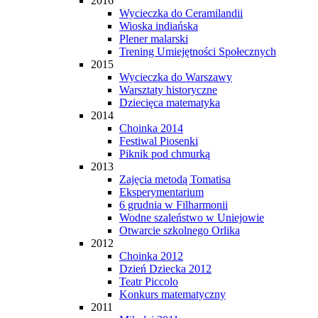
2016
Wycieczka do Ceramilandii
Wioska indiańska
Plener malarski
Trening Umiejętności Społecznych
2015
Wycieczka do Warszawy
Warsztaty historyczne
Dziecięca matematyka
2014
Choinka 2014
Festiwal Piosenki
Piknik pod chmurką
2013
Zajęcia metodą Tomatisa
Eksperymentarium
6 grudnia w Filharmonii
Wodne szaleństwo w Uniejowie
Otwarcie szkolnego Orlika
2012
Choinka 2012
Dzień Dziecka 2012
Teatr Piccolo
Konkurs matematyczny
2011