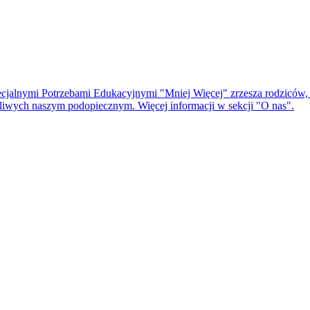
cjalnymi Potrzebami Edukacyjnymi "Mniej Więcej" zrzesza rodziców, t
czliwych naszym podopiecznym. Więcej informacji w sekcji "O nas".