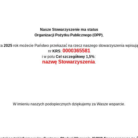
Nasze Stowarzyszenie ma status
Organizacji Pożytku Publicznego (OPP)
,
za
2025
rok możecie Państwo przekazać na rzecz naszego stowarzyszenia wpisują
0000365581
nr
KRS
:
i w polu
Cel szczegółowy 1,5%
:
nazwę Stowarzyszenia
.
W imieniu naszych podopiecznych
dziękujemy za Wasze wsparcie.