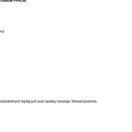
 środków PFRON.
cy.
przedszkolnych będących pod opieką naszego Stowarzyszenia.