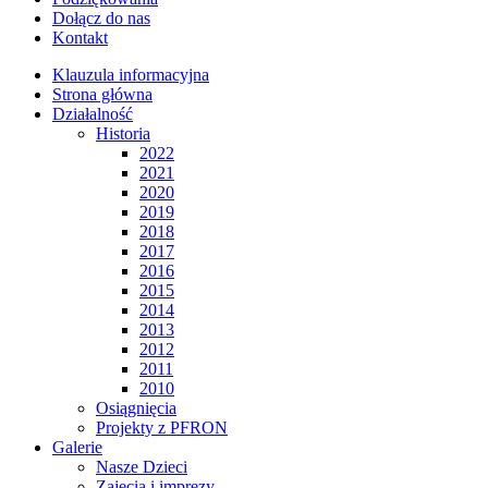
Dołącz do nas
Kontakt
Klauzula informacyjna
Strona główna
Działalność
Historia
2022
2021
2020
2019
2018
2017
2016
2015
2014
2013
2012
2011
2010
Osiągnięcia
Projekty z PFRON
Galerie
Nasze Dzieci
Zajęcia i imprezy