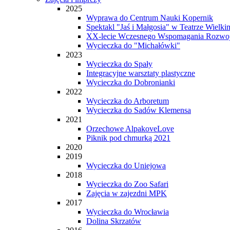
2025
Wyprawa do Centrum Nauki Kopernik
Spektakl "Jaś i Małgosia" w Teatrze Wielki
XX-lecie Wczesnego Wspomagania Rozwo
Wycieczka do "Michałówki"
2023
Wycieczka do Spały
Integracyjne warsztaty plastyczne
Wycieczka do Dobronianki
2022
Wycieczka do Arboretum
Wycieczka do Sadów Klemensa
2021
Orzechowe AlpakoveLove
Piknik pod chmurką 2021
2020
2019
Wycieczka do Uniejowa
2018
Wycieczka do Zoo Safari
Zajęcia w zajezdni MPK
2017
Wycieczka do Wrocławia
Dolina Skrzatów