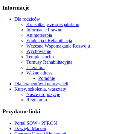
Informacje
Dla rodziców
Konsultacje ze specjalistami
Informacje Prawne
Animoterapia
Edukacja i Rehabilitacja
Wczesne Wspomaganie Rozwoju
Wychowanie
Terapie słuchu
Turnusy Rehabilitacyjne
Literatura
Ważne adresy
Poradnie
Dla terapeutów i nauczycieli
Kursy, szkolenia, warsztaty
Nasze propozycje
Regulamin
Przydatne linki
Portal SOW - PFRON
Dźwięki Marzeń
Centrum Uwagi Słuchowej