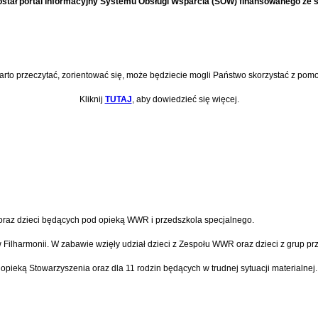
stał portal informacyjny Systemu Obsługi Wsparcia (SOW) finansowanego ze
rto przeczytać, zorientować się, może będziecie mogli Państwo skorzystać z pomo
Kliknij
TUTAJ
, aby dowiedzieć się więcej.
oraz dzieci będących pod opieką WWR i przedszkola specjalnego.
Filharmonii. W zabawie wzięły udział dzieci z Zespołu WWR oraz dzieci z grup 
ieką Stowarzyszenia oraz dla 11 rodzin będących w trudnej sytuacji materialnej.