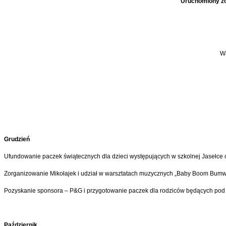
Uruchomiony zo
Wa
Grudzień
Ufundowanie paczek świątecznych dla dzieci występujących w szkolnej Jasełce 
Zorganizowanie Mikołajek i udział w warsztatach muzycznych „Baby Boom Bumw 
Pozyskanie sponsora – P&G i przygotowanie paczek dla rodziców będących pod op
Październik