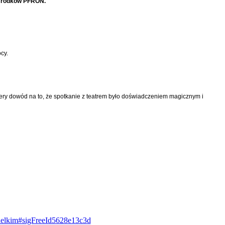
 środków PFRON.
cy.
szczery dowód na to, że spotkanie z teatrem było doświadczeniem magicznym i
-wielkim#sigFreeId5628e13c3d