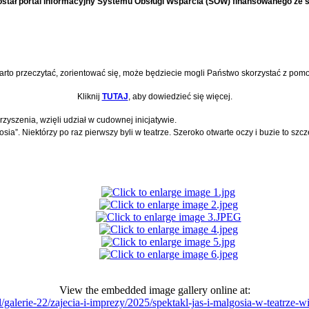
stał portal informacyjny Systemu Obsługi Wsparcia (SOW) finansowanego ze
rto przeczytać, zorientować się, może będziecie mogli Państwo skorzystać z pomo
Kliknij
TUTAJ
, aby dowiedzieć się więcej.
zyszenia, wzięli udział w cudownej inicjatywie.
łgosia”. Niektórzy po raz pierwszy byli w teatrze. Szeroko otwarte oczy i buzie to 
View the embedded image gallery online at:
pl/galerie-22/zajecia-i-imprezy/2025/spektakl-jas-i-malgosia-w-teatrze