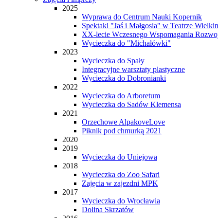
2025
Wyprawa do Centrum Nauki Kopernik
Spektakl "Jaś i Małgosia" w Teatrze Wielki
XX-lecie Wczesnego Wspomagania Rozwo
Wycieczka do "Michałówki"
2023
Wycieczka do Spały
Integracyjne warsztaty plastyczne
Wycieczka do Dobronianki
2022
Wycieczka do Arboretum
Wycieczka do Sadów Klemensa
2021
Orzechowe AlpakoveLove
Piknik pod chmurką 2021
2020
2019
Wycieczka do Uniejowa
2018
Wycieczka do Zoo Safari
Zajęcia w zajezdni MPK
2017
Wycieczka do Wrocławia
Dolina Skrzatów