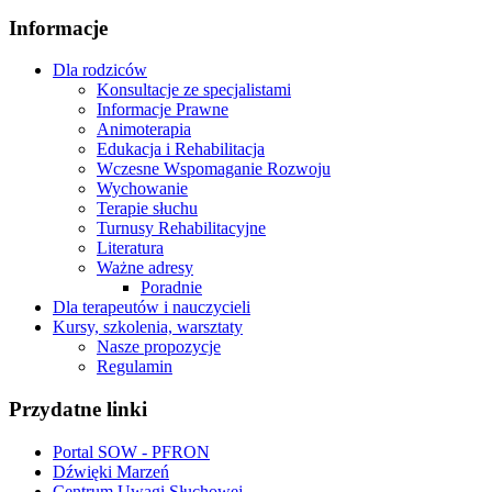
Informacje
Dla rodziców
Konsultacje ze specjalistami
Informacje Prawne
Animoterapia
Edukacja i Rehabilitacja
Wczesne Wspomaganie Rozwoju
Wychowanie
Terapie słuchu
Turnusy Rehabilitacyjne
Literatura
Ważne adresy
Poradnie
Dla terapeutów i nauczycieli
Kursy, szkolenia, warsztaty
Nasze propozycje
Regulamin
Przydatne linki
Portal SOW - PFRON
Dźwięki Marzeń
Centrum Uwagi Słuchowej