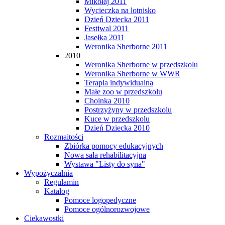
Mikołaj 2011
Wycieczka na lotnisko
Dzień Dziecka 2011
Festiwal 2011
Jasełka 2011
Weronika Sherborne 2011
2010
Weronika Sherborne w przedszkolu
Weronika Sherborne w WWR
Terapia indywidualna
Małe zoo w przedszkolu
Choinka 2010
Postrzyżyny w przedszkolu
Kuce w przedszkolu
Dzień Dziecka 2010
Rozmaitości
Zbiórka pomocy edukacyjnych
Nowa sala rehabilitacyjna
Wystawa "Listy do syna"
Wypożyczalnia
Regulamin
Katalog
Pomoce logopedyczne
Pomoce ogólnorozwojowe
Ciekawostki