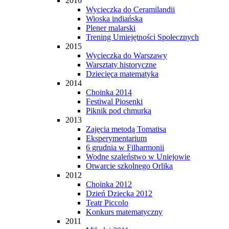
2016
Wycieczka do Ceramilandii
Wioska indiańska
Plener malarski
Trening Umiejętności Społecznych
2015
Wycieczka do Warszawy
Warsztaty historyczne
Dziecięca matematyka
2014
Choinka 2014
Festiwal Piosenki
Piknik pod chmurką
2013
Zajęcia metodą Tomatisa
Eksperymentarium
6 grudnia w Filharmonii
Wodne szaleństwo w Uniejowie
Otwarcie szkolnego Orlika
2012
Choinka 2012
Dzień Dziecka 2012
Teatr Piccolo
Konkurs matematyczny
2011