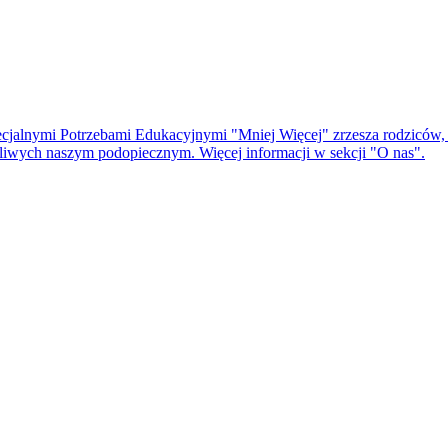
cjalnymi Potrzebami Edukacyjnymi "Mniej Więcej" zrzesza rodziców, t
czliwych naszym podopiecznym. Więcej informacji w sekcji "O nas".