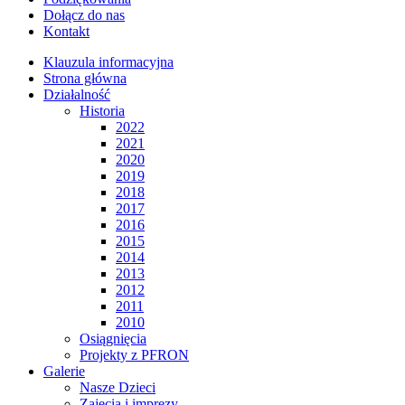
Dołącz do nas
Kontakt
Klauzula informacyjna
Strona główna
Działalność
Historia
2022
2021
2020
2019
2018
2017
2016
2015
2014
2013
2012
2011
2010
Osiągnięcia
Projekty z PFRON
Galerie
Nasze Dzieci
Zajęcia i imprezy