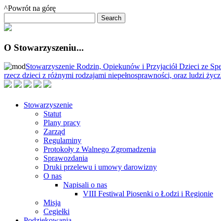
^Powrót na górę
O Stowarzyszeniu...
Stowarzyszenie Rodzin, Opiekunów i Przyjaciół Dzieci ze Spe
rzecz dzieci z różnymi rodzajami niepełnosprawności, oraz ludzi ży
Stowarzyszenie
Statut
Plany pracy
Zarząd
Regulaminy
Protokoły z Walnego Zgromadzenia
Sprawozdania
Druki przelewu i umowy darowizny
O nas
Napisali o nas
VIII Festiwal Piosenki o Łodzi i Regionie
Misja
Cegiełki
Podziękowania