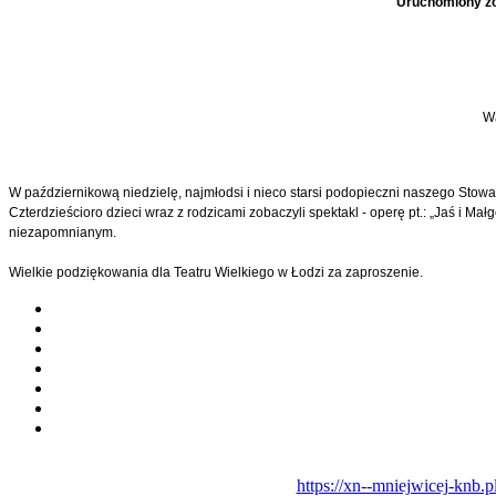
Uruchomiony zo
Wa
W październikową niedzielę, najmłodsi i nieco starsi podopieczni naszego Stowar
Czterdzieścioro dzieci wraz z rodzicami zobaczyli spektakl - operę pt.: „Jaś i Ma
niezapomnianym.
Wielkie podziękowania dla Teatru Wielkiego w Łodzi za zaproszenie.
https://xn--mniejwicej-knb.