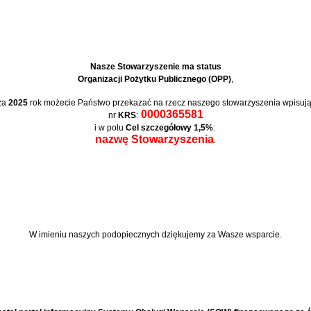
Nasze Stowarzyszenie ma status
Organizacji Pożytku Publicznego (OPP)
,
za
2025
rok możecie Państwo przekazać na rzecz naszego stowarzyszenia wpisują
0000365581
nr
KRS
:
i w polu
Cel szczegółowy 1,5%
:
nazwę Stowarzyszenia
.
W imieniu naszych podopiecznych
dziękujemy za Wasze wsparcie.