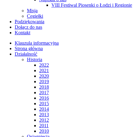
VIII Festiwal Piosenki o Łodzi i Regionie
Misja
Cegiełki
Podziękowania
Dołącz do nas
Kontakt
Klauzula informacyjna
Strona główna
Działalność
Historia
2022
2021
2020
2019
2018
2017
2016
2015
2014
2013
2012
2011
2010
Osiągnięcia