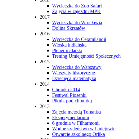
2018
Wycieczka do Zoo Safari
Zajęcia w zajezdni MPK
2017
Wycieczka do Wrocławia
Dolina Skrzatów
2016
Wycieczka do Ceramilandii
Wioska indiańska
Plener malarski
Trening Umiejętności Społecznych
2015
Wycieczka do Warszawy
Warsztaty historyczne
Dziecięca matematyka
2014
Choinka 2014
Festiwal Piosenki
Piknik pod chmurką
2013
Zajęcia metodą Tomatisa
Eksperymentarium
6 grudnia w Filharmonii
Wodne szaleństwo w Uniejowie
Otwarcie szkolnego Orlika