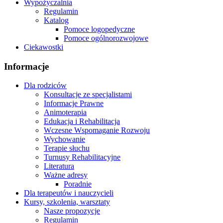
Wypożyczalnia
Regulamin
Katalog
Pomoce logopedyczne
Pomoce ogólnorozwojowe
Ciekawostki
Informacje
Dla rodziców
Konsultacje ze specjalistami
Informacje Prawne
Animoterapia
Edukacja i Rehabilitacja
Wczesne Wspomaganie Rozwoju
Wychowanie
Terapie słuchu
Turnusy Rehabilitacyjne
Literatura
Ważne adresy
Poradnie
Dla terapeutów i nauczycieli
Kursy, szkolenia, warsztaty
Nasze propozycje
Regulamin