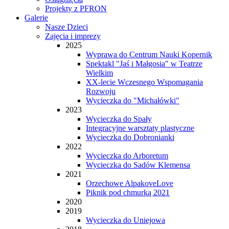
Projekty z PFRON
Galerie
Nasze Dzieci
Zajęcia i imprezy
2025
Wyprawa do Centrum Nauki Kopernik
Spektakl "Jaś i Małgosia" w Teatrze
Wielkim
XX-lecie Wczesnego Wspomagania
Rozwoju
Wycieczka do "Michałówki"
2023
Wycieczka do Spały
Integracyjne warsztaty plastyczne
Wycieczka do Dobronianki
2022
Wycieczka do Arboretum
Wycieczka do Sadów Klemensa
2021
Orzechowe AlpakoveLove
Piknik pod chmurką 2021
2020
2019
Wycieczka do Uniejowa