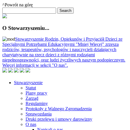
^Powrót na górę
O Stowarzyszeniu...
Stowarzyszenie Rodzin, Opiekunów i Przyjaciół Dzieci ze
Specjalnymi Potrzebami Edukacyjnymi "Mniej Więcej" zrzesza
rodziców, terapeutów, psychologów i nauczycieli działających
charytatywnie na rzecz dzieci z różnymi rodzajami
niepełnosprawności, oraz ludzi życzliwych naszym podopiecznym.
Więcej informacji w sekcji "O nas".
Stowarzyszenie
Statut
Plany pracy
Zarząd
Regulaminy
Protokoły z Walnego Zgromadzenia
Sprawozdania
Druki przelewu i umowy darowizny
O nas
Napisali o nas