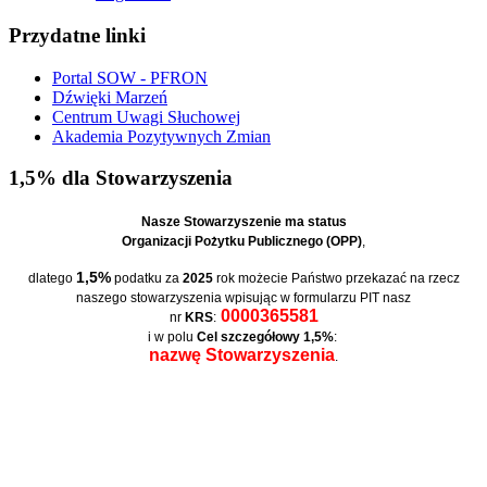
Przydatne linki
Portal SOW - PFRON
Dźwięki Marzeń
Centrum Uwagi Słuchowej
Akademia Pozytywnych Zmian
1,5% dla Stowarzyszenia
Nasze Stowarzyszenie ma status
Organizacji Pożytku Publicznego (OPP)
,
1,5%
dlatego
podatku za
2025
rok możecie Państwo przekazać na rzecz
naszego stowarzyszenia wpisując w formularzu PIT nasz
0000365581
nr
KRS
:
i w polu
Cel szczegółowy 1,5%
:
nazwę Stowarzyszenia
.