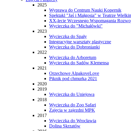
2025
Wyprawa do Centrum Nauki Kopernik
Spektakl "Jaś i Małgosia" w Teatrze Wielki
XX-lecie Wczesnego Wspomagania Rozwo
Wycieczka do "Michałówki"
2023
Wycieczka do Spały
Integracyjne warsztaty plastyczne
Wycieczka do Dobronianki
2022
Wycieczka do Arboretum
Wycieczka do Sadów Klemensa
2021
Orzechowe AlpakoveLove
Piknik pod chmurką 2021
2020
2019
Wycieczka do Uniejowa
2018
Wycieczka do Zoo Safari
Zajęcia w zajezdni MPK
2017
Wycieczka do Wrocławia
Dolina Skrzatów