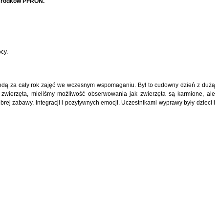
 środków PFRON.
cy.
rodą za cały rok zajęć we wczesnym wspomaganiu. Był to cudowny dzień z dużą
y zwierzęta, mieliśmy możliwość obserwowania jak zwierzęta są
karmione,
ale
brej zabawy, integracji i pozytywnych emocji. Uczestnikami wyprawy były dzieci i