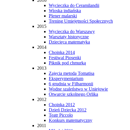
2016
Wycieczka do Ceramilandii
Wioska indiańska
Plener malarski
Trening Umiejętności Społecznych
2015
Wycieczka do Warszawy
Warsztaty historyczne
Dziecięca matematyka
2014
Choinka 2014
Festiwal Piosenki
Piknik pod chmurką
2013
Zajęcia metodą Tomatisa
Eksperymentarium
6 grudnia w Filharmonii
Wodne szaleństwo w Uniejowie
Otwarcie szkolnego Orlika
2012
Choinka 2012
Dzień Dziecka 2012
Teatr Piccolo
Konkurs matematyczny
2011