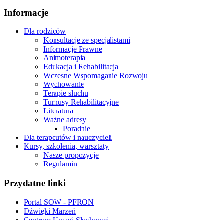
Informacje
Dla rodziców
Konsultacje ze specjalistami
Informacje Prawne
Animoterapia
Edukacja i Rehabilitacja
Wczesne Wspomaganie Rozwoju
Wychowanie
Terapie słuchu
Turnusy Rehabilitacyjne
Literatura
Ważne adresy
Poradnie
Dla terapeutów i nauczycieli
Kursy, szkolenia, warsztaty
Nasze propozycje
Regulamin
Przydatne linki
Portal SOW - PFRON
Dźwięki Marzeń
Centrum Uwagi Słuchowej