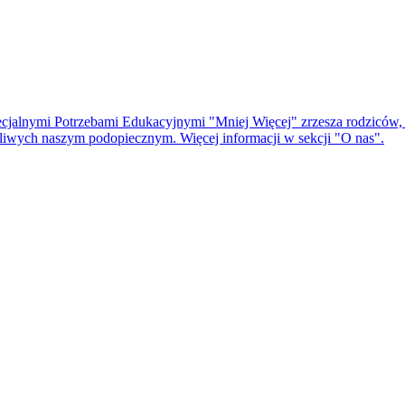
cjalnymi Potrzebami Edukacyjnymi "Mniej Więcej" zrzesza rodziców, t
czliwych naszym podopiecznym. Więcej informacji w sekcji "O nas".