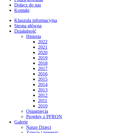
Dołącz do nas
Kontakt
Klauzula informacyjna
Strona główna
Działalność
Historia
2022
2021
2020
2019
2018
2017
2016
2015
2014
2013
2012
2011
2010
Osiągnięcia
Projekty z PFRON
Galerie
Nasze Dzieci
Zajęcia i imprezy