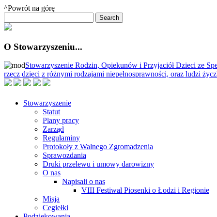
^Powrót na górę
O Stowarzyszeniu...
Stowarzyszenie Rodzin, Opiekunów i Przyjaciół Dzieci ze Spe
rzecz dzieci z różnymi rodzajami niepełnosprawności, oraz ludzi ży
Stowarzyszenie
Statut
Plany pracy
Zarząd
Regulaminy
Protokoły z Walnego Zgromadzenia
Sprawozdania
Druki przelewu i umowy darowizny
O nas
Napisali o nas
VIII Festiwal Piosenki o Łodzi i Regionie
Misja
Cegiełki
Podziękowania