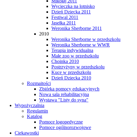
Mikołaj 2011
Wycieczka na lotnisko
Dzień Dziecka 2011
Festiwal 2011
Jasełka 2011
Weronika Sherborne 2011
2010
Weronika Sherborne w przedszkolu
Weronika Sherborne w WWR
Terapia indywidualna
Małe zoo w przedszkolu
Choinka 2010
Postrzyżyny w przedszkolu
Kuce w przedszkolu
Dzień Dziecka 2010
Rozmaitości
Zbiórka pomocy edukacyjnych
Nowa sala rehabilitacyjna
Wystawa "Listy do syna"
Wypożyczalnia
Regulamin
Katalog
Pomoce logopedyczne
Pomoce ogólnorozwojowe
Ciekawostki