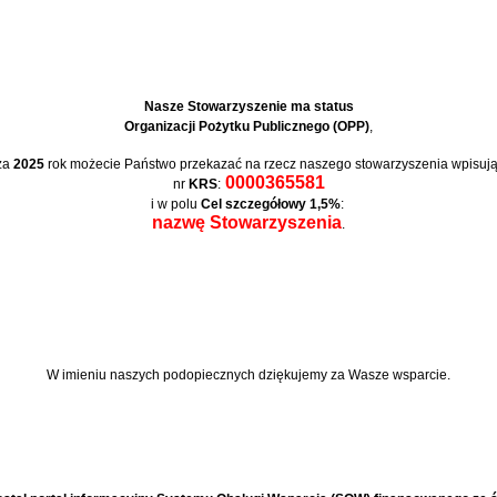
Nasze Stowarzyszenie ma status
Organizacji Pożytku Publicznego (OPP)
,
za
2025
rok możecie Państwo przekazać na rzecz naszego stowarzyszenia wpisują
0000365581
nr
KRS
:
i w polu
Cel szczegółowy 1,5%
:
nazwę Stowarzyszenia
.
W imieniu naszych podopiecznych
dziękujemy za Wasze wsparcie.