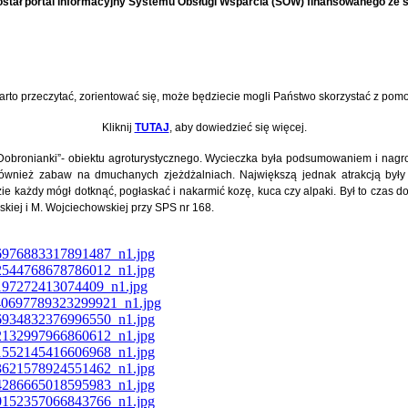
stał portal informacyjny Systemu Obsługi Wsparcia (SOW) finansowanego ze
rto przeczytać, zorientować się, może będziecie mogli Państwo skorzystać z pomo
Kliknij
TUTAJ
, aby dowiedzieć się więcej.
Dobronianki
”- obiektu agroturystycznego. Wycieczka była podsumowaniem i nag
o również zabaw na dmuchanych zjeżdżalniach. Największą jednak atrakcją był
ie każdy mógł dotknąć, pogłaskać i nakarmić kozę, kuca czy alpaki. Był to czas do
skiej i M. Wojciechowskiej przy SPS nr 168.