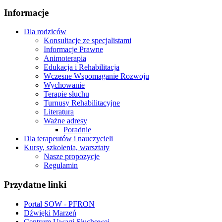
Informacje
Dla rodziców
Konsultacje ze specjalistami
Informacje Prawne
Animoterapia
Edukacja i Rehabilitacja
Wczesne Wspomaganie Rozwoju
Wychowanie
Terapie słuchu
Turnusy Rehabilitacyjne
Literatura
Ważne adresy
Poradnie
Dla terapeutów i nauczycieli
Kursy, szkolenia, warsztaty
Nasze propozycje
Regulamin
Przydatne linki
Portal SOW - PFRON
Dźwięki Marzeń
Centrum Uwagi Słuchowej