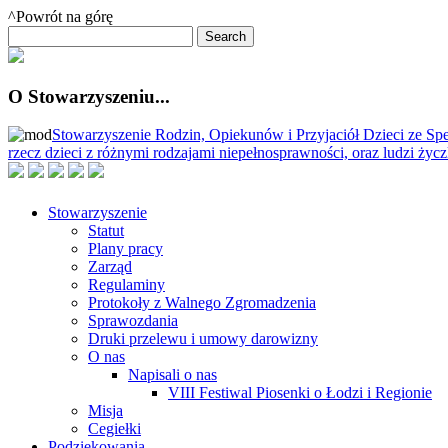
^Powrót na górę
O Stowarzyszeniu...
Stowarzyszenie Rodzin, Opiekunów i Przyjaciół Dzieci ze Spe
rzecz dzieci z różnymi rodzajami niepełnosprawności, oraz ludzi ży
Stowarzyszenie
Statut
Plany pracy
Zarząd
Regulaminy
Protokoły z Walnego Zgromadzenia
Sprawozdania
Druki przelewu i umowy darowizny
O nas
Napisali o nas
VIII Festiwal Piosenki o Łodzi i Regionie
Misja
Cegiełki
Podziękowania