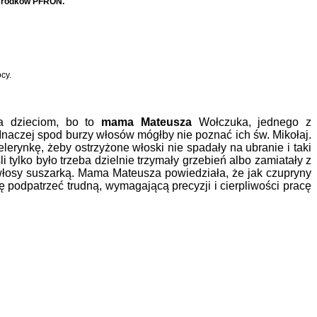
 środków PFRON.
cy.
a dzieciom, bo to
mama Mateusza
Wołczuka, jednego z
 Inaczej spod burzy włosów mógłby nie poznać ich św. Mikołaj.
lerynkę, żeby ostrzyżone włoski nie spadały na ubranie i taki
 tylko było trzeba dzielnie trzymały grzebień albo zamiatały z
a włosy suszarką. Mama Mateusza powiedziała, że jak czupryny
ę podpatrzeć trudną, wymagającą precyzji i cierpliwości pracę