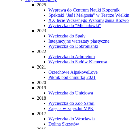
2025
Wyprawa do Centrum Nauki Kopernik
Spektakl "Jaś i Małgosia" w Teatrze Wielki
XX-lecie Wczesnego Wspomagania Rozwo
Wycieczka do "Michałówki"
2023
Wycieczka do Spały
Integracyjne warsztaty plastyczne
Wycieczka do Dobronianki
2022
Wycieczka do Arboretum
Wycieczka do Sadów Klemensa
2021
Orzechowe AlpakoveLove
Piknik pod chmurką 2021
2020
2019
Wycieczka do Uniejowa
2018
Wycieczka do Zoo Safari
Zajęcia w zajezdni MPK
2017
Wycieczka do Wrocławia
Dolina Skrzatów