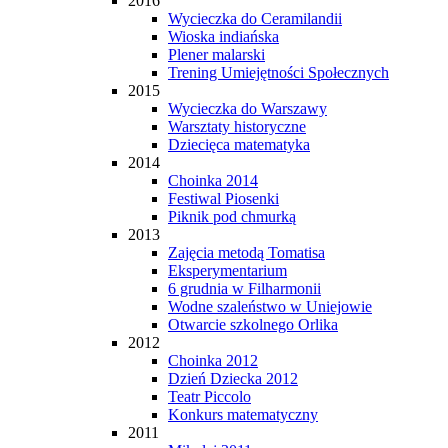
2016
Wycieczka do Ceramilandii
Wioska indiańska
Plener malarski
Trening Umiejętności Społecznych
2015
Wycieczka do Warszawy
Warsztaty historyczne
Dziecięca matematyka
2014
Choinka 2014
Festiwal Piosenki
Piknik pod chmurką
2013
Zajęcia metodą Tomatisa
Eksperymentarium
6 grudnia w Filharmonii
Wodne szaleństwo w Uniejowie
Otwarcie szkolnego Orlika
2012
Choinka 2012
Dzień Dziecka 2012
Teatr Piccolo
Konkurs matematyczny
2011