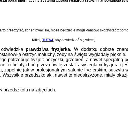
stał portal informacyjny Systemu Obsługi Wsparcia (SOW) finansowanego ze
rto przeczytać, zorientować się, może będziecie mogli Państwo skorzystać z pomo
Kliknij
TUTAJ
, aby dowiedzieć się więcej.
 odwiedziła
prawdziwa fryzjerka
. W dodatku dobrze znan
Postanowiła ostrzyc maluchy, żeby na święta wyglądały pięknie.
o potrzebuje fryzjer: nożyczki, grzebień, a nawet specjalną pe
ci chciały choć przez chwilę zostać asystentami fryzjera i jeśli
la, zupełnie jak w profesjonalnym salonie fryzjerskim, suszył
. Wszystkie przedszkolaki, nawet te nieostrzyżone, miały okazj
 w przedszkolu na zdjęciach.