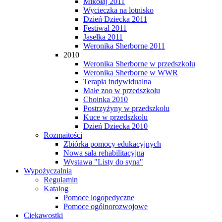
Mikołaj 2011
Wycieczka na lotnisko
Dzień Dziecka 2011
Festiwal 2011
Jasełka 2011
Weronika Sherborne 2011
2010
Weronika Sherborne w przedszkolu
Weronika Sherborne w WWR
Terapia indywidualna
Małe zoo w przedszkolu
Choinka 2010
Postrzyżyny w przedszkolu
Kuce w przedszkolu
Dzień Dziecka 2010
Rozmaitości
Zbiórka pomocy edukacyjnych
Nowa sala rehabilitacyjna
Wystawa "Listy do syna"
Wypożyczalnia
Regulamin
Katalog
Pomoce logopedyczne
Pomoce ogólnorozwojowe
Ciekawostki