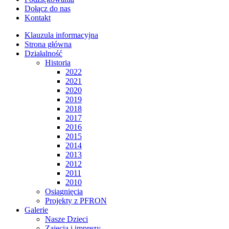
Dołącz do nas
Kontakt
Klauzula informacyjna
Strona główna
Działalność
Historia
2022
2021
2020
2019
2018
2017
2016
2015
2014
2013
2012
2011
2010
Osiągnięcia
Projekty z PFRON
Galerie
Nasze Dzieci
Zajęcia i imprezy