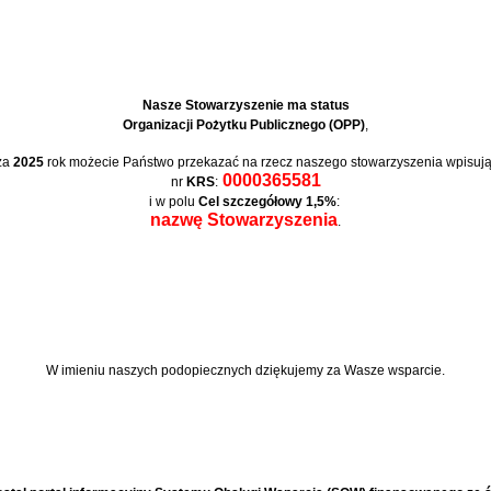
Nasze Stowarzyszenie ma status
Organizacji Pożytku Publicznego (OPP)
,
za
2025
rok możecie Państwo przekazać na rzecz naszego stowarzyszenia wpisują
0000365581
nr
KRS
:
i w polu
Cel szczegółowy 1,5%
:
nazwę Stowarzyszenia
.
W imieniu naszych podopiecznych
dziękujemy za Wasze wsparcie.