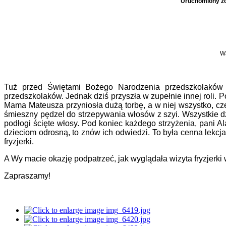
Uruchomiony zo
Wa
Tuż przed Świętami Bożego Narodzenia przedszkolaków
przedszkolaków. Jednak dziś przyszła w zupełnie innej roli. 
Mama Mateusza przyniosła dużą torbę, a w niej wszystko, czeg
śmieszny pędzel do strzepywania włosów z szyi. Wszystkie dzie
podłogi ścięte włosy. Pod koniec każdego strzyżenia, pani A
dzieciom odrosną, to znów ich odwiedzi. To była cenna lekcja
fryzjerki.
A Wy macie okazję podpatrzeć, jak wyglądała wizyta fryzjerki
Zapraszamy!