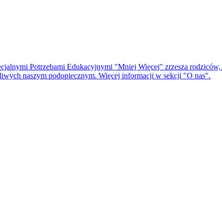
cjalnymi Potrzebami Edukacyjnymi "Mniej Więcej" zrzesza rodziców, t
czliwych naszym podopiecznym. Więcej informacji w sekcji "O nas".