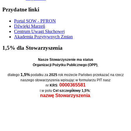
Przydatne linki
Portal SOW - PFRON
Dźwięki Marzeń
Centrum Uwagi Słuchowej
Akademia Pozytywnych Zmian
1,5% dla Stowarzyszenia
Nasze Stowarzyszenie ma status
Organizacji Pożytku Publicznego (OPP)
,
1,5%
dlatego
podatku za
2025
rok możecie Państwo przekazać na rzecz
naszego stowarzyszenia wpisując w formularzu PIT nasz
0000365581
nr
KRS
:
i w polu
Cel szczegółowy 1,5%
:
nazwę Stowarzyszenia
.