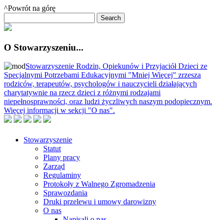
^Powrót na górę
O Stowarzyszeniu...
Stowarzyszenie Rodzin, Opiekunów i Przyjaciół Dzieci ze
Specjalnymi Potrzebami Edukacyjnymi "Mniej Więcej" zrzesza
rodziców, terapeutów, psychologów i nauczycieli działających
charytatywnie na rzecz dzieci z różnymi rodzajami
niepełnosprawności, oraz ludzi życzliwych naszym podopiecznym.
Więcej informacji w sekcji "O nas".
Stowarzyszenie
Statut
Plany pracy
Zarząd
Regulaminy
Protokoły z Walnego Zgromadzenia
Sprawozdania
Druki przelewu i umowy darowizny
O nas
Napisali o nas