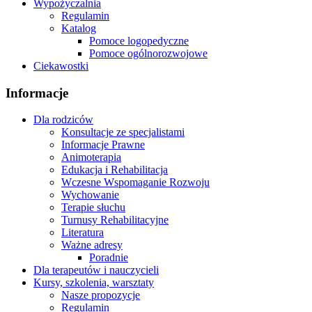
Wypożyczalnia
Regulamin
Katalog
Pomoce logopedyczne
Pomoce ogólnorozwojowe
Ciekawostki
Informacje
Dla rodziców
Konsultacje ze specjalistami
Informacje Prawne
Animoterapia
Edukacja i Rehabilitacja
Wczesne Wspomaganie Rozwoju
Wychowanie
Terapie słuchu
Turnusy Rehabilitacyjne
Literatura
Ważne adresy
Poradnie
Dla terapeutów i nauczycieli
Kursy, szkolenia, warsztaty
Nasze propozycje
Regulamin