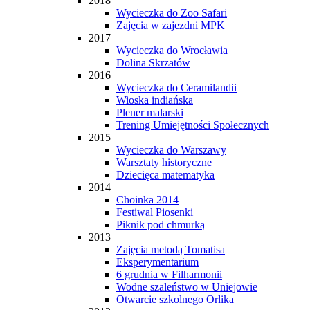
2018
Wycieczka do Zoo Safari
Zajęcia w zajezdni MPK
2017
Wycieczka do Wrocławia
Dolina Skrzatów
2016
Wycieczka do Ceramilandii
Wioska indiańska
Plener malarski
Trening Umiejętności Społecznych
2015
Wycieczka do Warszawy
Warsztaty historyczne
Dziecięca matematyka
2014
Choinka 2014
Festiwal Piosenki
Piknik pod chmurką
2013
Zajęcia metodą Tomatisa
Eksperymentarium
6 grudnia w Filharmonii
Wodne szaleństwo w Uniejowie
Otwarcie szkolnego Orlika