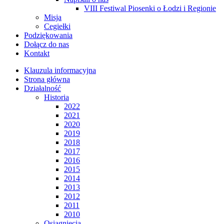
VIII Festiwal Piosenki o Łodzi i Regionie
Misja
Cegiełki
Podziękowania
Dołącz do nas
Kontakt
Klauzula informacyjna
Strona główna
Działalność
Historia
2022
2021
2020
2019
2018
2017
2016
2015
2014
2013
2012
2011
2010
Osiągnięcia