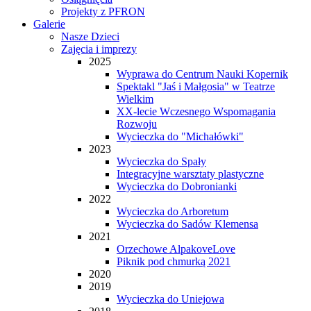
Projekty z PFRON
Galerie
Nasze Dzieci
Zajęcia i imprezy
2025
Wyprawa do Centrum Nauki Kopernik
Spektakl "Jaś i Małgosia" w Teatrze
Wielkim
XX-lecie Wczesnego Wspomagania
Rozwoju
Wycieczka do "Michałówki"
2023
Wycieczka do Spały
Integracyjne warsztaty plastyczne
Wycieczka do Dobronianki
2022
Wycieczka do Arboretum
Wycieczka do Sadów Klemensa
2021
Orzechowe AlpakoveLove
Piknik pod chmurką 2021
2020
2019
Wycieczka do Uniejowa