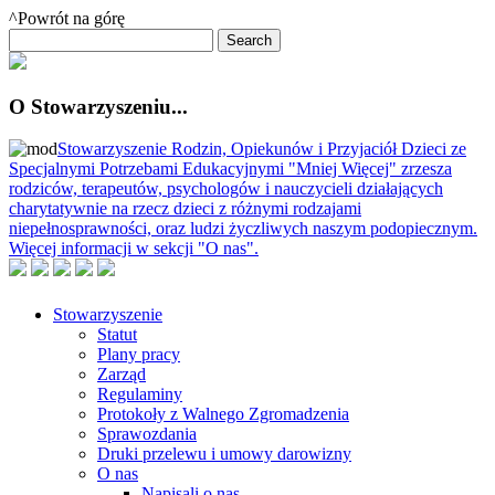
^Powrót na górę
O Stowarzyszeniu...
Stowarzyszenie Rodzin, Opiekunów i Przyjaciół Dzieci ze
Specjalnymi Potrzebami Edukacyjnymi "Mniej Więcej" zrzesza
rodziców, terapeutów, psychologów i nauczycieli działających
charytatywnie na rzecz dzieci z różnymi rodzajami
niepełnosprawności, oraz ludzi życzliwych naszym podopiecznym.
Więcej informacji w sekcji "O nas".
Stowarzyszenie
Statut
Plany pracy
Zarząd
Regulaminy
Protokoły z Walnego Zgromadzenia
Sprawozdania
Druki przelewu i umowy darowizny
O nas
Napisali o nas