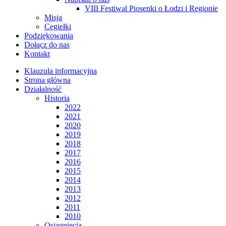
VIII Festiwal Piosenki o Łodzi i Regionie
Misja
Cegiełki
Podziękowania
Dołącz do nas
Kontakt
Klauzula informacyjna
Strona główna
Działalność
Historia
2022
2021
2020
2019
2018
2017
2016
2015
2014
2013
2012
2011
2010
Osiągnięcia