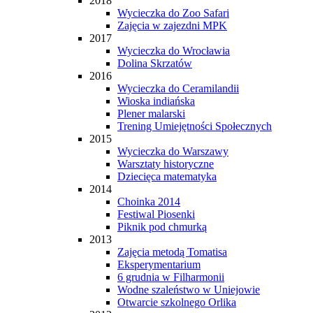
2018
Wycieczka do Zoo Safari
Zajęcia w zajezdni MPK
2017
Wycieczka do Wrocławia
Dolina Skrzatów
2016
Wycieczka do Ceramilandii
Wioska indiańska
Plener malarski
Trening Umiejętności Społecznych
2015
Wycieczka do Warszawy
Warsztaty historyczne
Dziecięca matematyka
2014
Choinka 2014
Festiwal Piosenki
Piknik pod chmurką
2013
Zajęcia metodą Tomatisa
Eksperymentarium
6 grudnia w Filharmonii
Wodne szaleństwo w Uniejowie
Otwarcie szkolnego Orlika