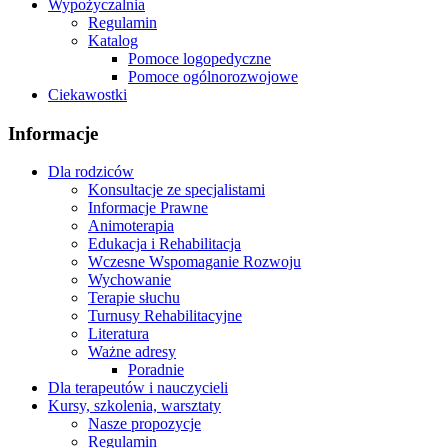
Wypożyczalnia
Regulamin
Katalog
Pomoce logopedyczne
Pomoce ogólnorozwojowe
Ciekawostki
Informacje
Dla rodziców
Konsultacje ze specjalistami
Informacje Prawne
Animoterapia
Edukacja i Rehabilitacja
Wczesne Wspomaganie Rozwoju
Wychowanie
Terapie słuchu
Turnusy Rehabilitacyjne
Literatura
Ważne adresy
Poradnie
Dla terapeutów i nauczycieli
Kursy, szkolenia, warsztaty
Nasze propozycje
Regulamin