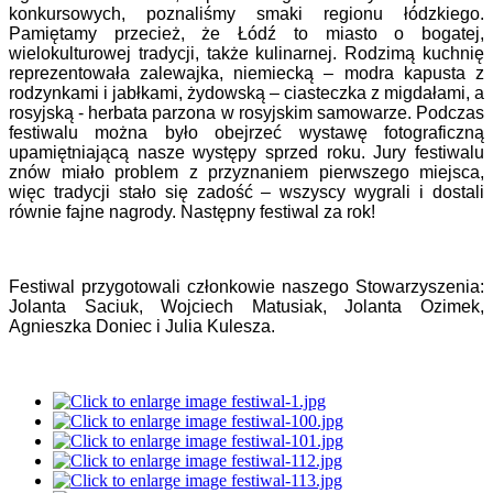
konkursowych, poznaliśmy smaki regionu łódzkiego.
Pamiętamy przecież, że Łódź to miasto o bogatej,
wielokulturowej tradycji, także kulinarnej. Rodzimą kuchnię
reprezentowała zalewajka, niemiecką – modra kapusta z
rodzynkami i jabłkami, żydowską – ciasteczka z migdałami, a
rosyjską - herbata parzona w rosyjskim samowarze. Podczas
festiwalu można było obejrzeć wystawę fotograficzną
upamiętniającą nasze występy sprzed roku. Jury festiwalu
znów miało problem z przyznaniem pierwszego miejsca,
więc tradycji stało się zadość – wszyscy wygrali i dostali
równie fajne nagrody. Następny festiwal za rok!
Festiwal przygotowali członkowie naszego Stowarzyszenia:
Jolanta Saciuk, Wojciech Matusiak, Jolanta Ozimek,
Agnieszka Doniec i Julia Kulesza.