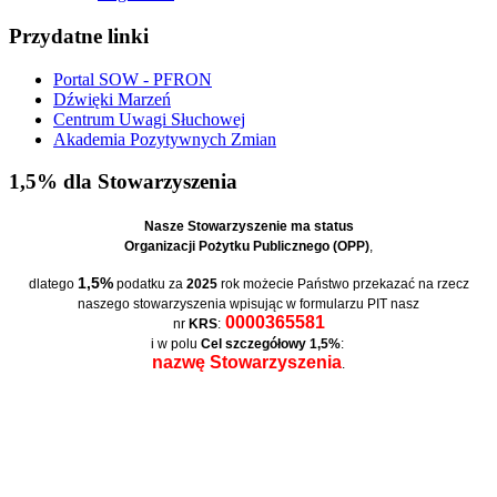
Przydatne linki
Portal SOW - PFRON
Dźwięki Marzeń
Centrum Uwagi Słuchowej
Akademia Pozytywnych Zmian
1,5% dla Stowarzyszenia
Nasze Stowarzyszenie ma status
Organizacji Pożytku Publicznego (OPP)
,
1,5%
dlatego
podatku za
2025
rok możecie Państwo przekazać na rzecz
naszego stowarzyszenia wpisując w formularzu PIT nasz
0000365581
nr
KRS
:
i w polu
Cel szczegółowy 1,5%
:
nazwę Stowarzyszenia
.