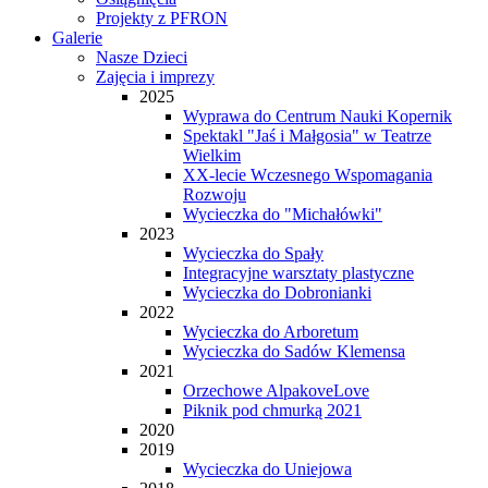
Projekty z PFRON
Galerie
Nasze Dzieci
Zajęcia i imprezy
2025
Wyprawa do Centrum Nauki Kopernik
Spektakl "Jaś i Małgosia" w Teatrze
Wielkim
XX-lecie Wczesnego Wspomagania
Rozwoju
Wycieczka do "Michałówki"
2023
Wycieczka do Spały
Integracyjne warsztaty plastyczne
Wycieczka do Dobronianki
2022
Wycieczka do Arboretum
Wycieczka do Sadów Klemensa
2021
Orzechowe AlpakoveLove
Piknik pod chmurką 2021
2020
2019
Wycieczka do Uniejowa