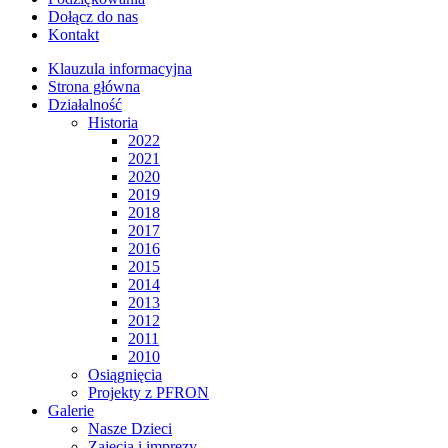
Dołącz do nas
Kontakt
Klauzula informacyjna
Strona główna
Działalność
Historia
2022
2021
2020
2019
2018
2017
2016
2015
2014
2013
2012
2011
2010
Osiągnięcia
Projekty z PFRON
Galerie
Nasze Dzieci
Zajęcia i imprezy