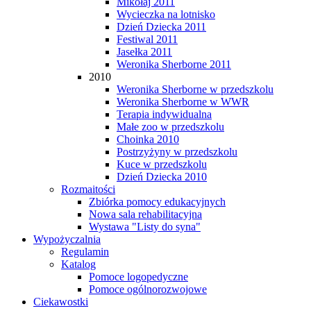
Mikołaj 2011
Wycieczka na lotnisko
Dzień Dziecka 2011
Festiwal 2011
Jasełka 2011
Weronika Sherborne 2011
2010
Weronika Sherborne w przedszkolu
Weronika Sherborne w WWR
Terapia indywidualna
Małe zoo w przedszkolu
Choinka 2010
Postrzyżyny w przedszkolu
Kuce w przedszkolu
Dzień Dziecka 2010
Rozmaitości
Zbiórka pomocy edukacyjnych
Nowa sala rehabilitacyjna
Wystawa "Listy do syna"
Wypożyczalnia
Regulamin
Katalog
Pomoce logopedyczne
Pomoce ogólnorozwojowe
Ciekawostki