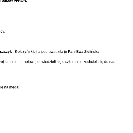
 środków PFRON.
cy.
szczyk - Kolczyńskiej
, a poprowadziła je
Pani Ewa Zielińska
.
 stronie internetowej dowiedzieli się o szkoleniu i zechcieli się do nas
się na medal.