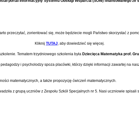
stał portal informacyjny Systemu Obsługi Wsparcia (SOW) finansowanego ze
rto przeczytać, zorientować się, może będziecie mogli Państwo skorzystać z pomo
Kliknij
TUTAJ
, aby dowiedzieć się więcej.
szkolenie. Tematem trzydniowego szkolenia była
Dziecięca Matematyka prof. Gru
edagodzy i psycholodzy spoza placówki, którzy dzięki informacji zawartej na naszej
tności matematycznych, a także propozycję ćwiczeń matematycznych.
adziła z grupą uczniów z Zespołu Szkół Specjalnych nr 5. Nasi uczniowie spisali 