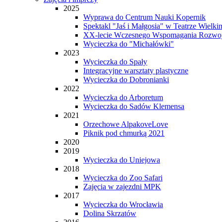
2025
Wyprawa do Centrum Nauki Kopernik
Spektakl "Jaś i Małgosia" w Teatrze Wielki
XX-lecie Wczesnego Wspomagania Rozwo
Wycieczka do "Michałówki"
2023
Wycieczka do Spały
Integracyjne warsztaty plastyczne
Wycieczka do Dobronianki
2022
Wycieczka do Arboretum
Wycieczka do Sadów Klemensa
2021
Orzechowe AlpakoveLove
Piknik pod chmurką 2021
2020
2019
Wycieczka do Uniejowa
2018
Wycieczka do Zoo Safari
Zajęcia w zajezdni MPK
2017
Wycieczka do Wrocławia
Dolina Skrzatów