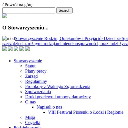
^Powrót na górę
O Stowarzyszeniu...
Stowarzyszenie Rodzin, Opiekunów i Przyjaciół Dzieci ze Spe
rzecz dzieci z różnymi rodzajami niepełnosprawności, oraz ludzi ży
Stowarzyszenie
Statut
Plany pracy
Zarząd
Regulaminy
Protokoły z Walnego Zgromadzenia
Sprawozdania
Druki przelewu i umowy darowizny
O nas
Napisali o nas
VIII Festiwal Piosenki o Łodzi i Regionie
Misja
Cegiełki
Podziękowania