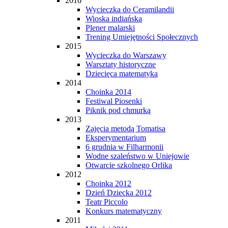
2016
Wycieczka do Ceramilandii
Wioska indiańska
Plener malarski
Trening Umiejętności Społecznych
2015
Wycieczka do Warszawy
Warsztaty historyczne
Dziecięca matematyka
2014
Choinka 2014
Festiwal Piosenki
Piknik pod chmurką
2013
Zajęcia metodą Tomatisa
Eksperymentarium
6 grudnia w Filharmonii
Wodne szaleństwo w Uniejowie
Otwarcie szkolnego Orlika
2012
Choinka 2012
Dzień Dziecka 2012
Teatr Piccolo
Konkurs matematyczny
2011