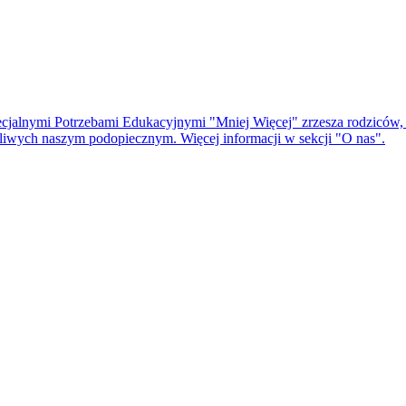
cjalnymi Potrzebami Edukacyjnymi "Mniej Więcej" zrzesza rodziców, t
czliwych naszym podopiecznym. Więcej informacji w sekcji "O nas".