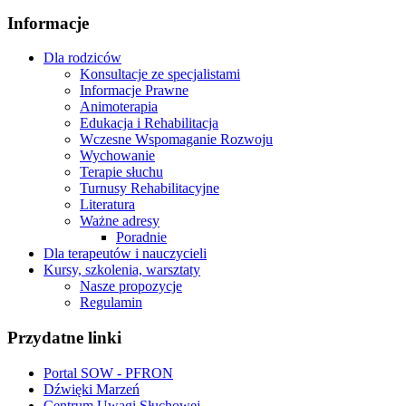
Informacje
Dla rodziców
Konsultacje ze specjalistami
Informacje Prawne
Animoterapia
Edukacja i Rehabilitacja
Wczesne Wspomaganie Rozwoju
Wychowanie
Terapie słuchu
Turnusy Rehabilitacyjne
Literatura
Ważne adresy
Poradnie
Dla terapeutów i nauczycieli
Kursy, szkolenia, warsztaty
Nasze propozycje
Regulamin
Przydatne linki
Portal SOW - PFRON
Dźwięki Marzeń
Centrum Uwagi Słuchowej