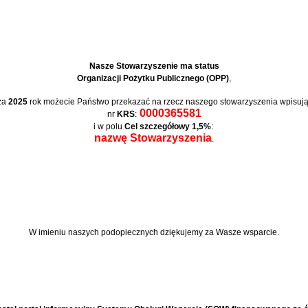
Nasze Stowarzyszenie ma status
Organizacji Pożytku Publicznego (OPP)
,
za
2025
rok możecie Państwo przekazać na rzecz naszego stowarzyszenia wpisują
0000365581
nr
KRS
:
i w polu
Cel szczegółowy 1,5%
:
nazwę Stowarzyszenia
.
W imieniu naszych podopiecznych
dziękujemy za Wasze wsparcie.