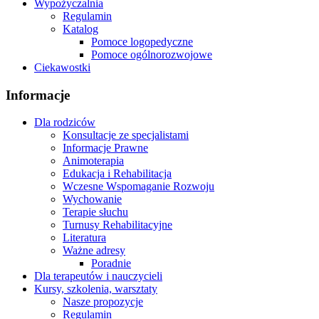
Wypożyczalnia
Regulamin
Katalog
Pomoce logopedyczne
Pomoce ogólnorozwojowe
Ciekawostki
Informacje
Dla rodziców
Konsultacje ze specjalistami
Informacje Prawne
Animoterapia
Edukacja i Rehabilitacja
Wczesne Wspomaganie Rozwoju
Wychowanie
Terapie słuchu
Turnusy Rehabilitacyjne
Literatura
Ważne adresy
Poradnie
Dla terapeutów i nauczycieli
Kursy, szkolenia, warsztaty
Nasze propozycje
Regulamin