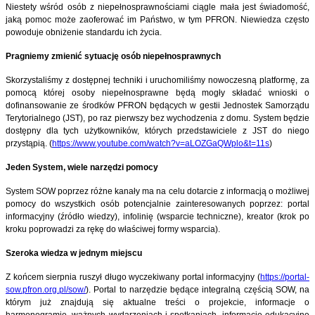
Niestety wśród osób z niepełnosprawnościami ciągle mała jest świadomość,
jaką pomoc może zaoferować im Państwo, w tym PFRON. Niewiedza często
powoduje obniżenie standardu ich życia.
Pragniemy zmienić sytuację osób niepełnosprawnych
Skorzystaliśmy z dostępnej techniki i uruchomiliśmy nowoczesną platformę, za
pomocą której osoby niepełnosprawne będą mogły składać wnioski o
dofinansowanie ze środków PFRON będących w gestii Jednostek Samorządu
Terytorialnego (JST), po raz pierwszy bez wychodzenia z domu. System będzie
dostępny dla tych użytkowników, których przedstawiciele z JST do niego
przystąpią. (
https://www.youtube.com/watch?v=aLOZGaQWplo&t=11s
)
Jeden System, wiele narzędzi pomocy
System SOW poprzez różne kanały ma na celu dotarcie z informacją o możliwej
pomocy do wszystkich osób potencjalnie zainteresowanych poprzez: portal
informacyjny (źródło wiedzy), infolinię (wsparcie techniczne), kreator (krok po
kroku poprowadzi za rękę do właściwej formy wsparcia).
Szeroka wiedza w jednym miejscu
Z końcem sierpnia ruszył długo wyczekiwany portal informacyjny (
https://portal-
sow.pfron.org.pl/sow/
). Portal to narzędzie będące integralną częścią SOW, na
którym już znajdują się aktualne treści o projekcie, informacje o
harmonogramie, ważnych wydarzeniach i spotkaniach, informacje edukacyjne