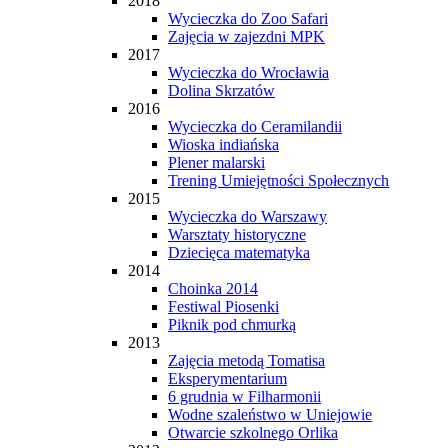
2018
Wycieczka do Zoo Safari
Zajęcia w zajezdni MPK
2017
Wycieczka do Wrocławia
Dolina Skrzatów
2016
Wycieczka do Ceramilandii
Wioska indiańska
Plener malarski
Trening Umiejętności Społecznych
2015
Wycieczka do Warszawy
Warsztaty historyczne
Dziecięca matematyka
2014
Choinka 2014
Festiwal Piosenki
Piknik pod chmurką
2013
Zajęcia metodą Tomatisa
Eksperymentarium
6 grudnia w Filharmonii
Wodne szaleństwo w Uniejowie
Otwarcie szkolnego Orlika