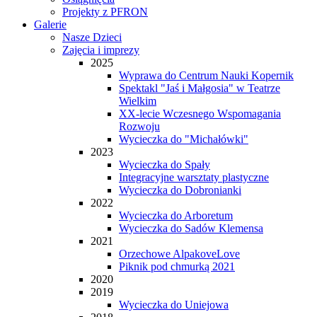
Projekty z PFRON
Galerie
Nasze Dzieci
Zajęcia i imprezy
2025
Wyprawa do Centrum Nauki Kopernik
Spektakl "Jaś i Małgosia" w Teatrze
Wielkim
XX-lecie Wczesnego Wspomagania
Rozwoju
Wycieczka do "Michałówki"
2023
Wycieczka do Spały
Integracyjne warsztaty plastyczne
Wycieczka do Dobronianki
2022
Wycieczka do Arboretum
Wycieczka do Sadów Klemensa
2021
Orzechowe AlpakoveLove
Piknik pod chmurką 2021
2020
2019
Wycieczka do Uniejowa