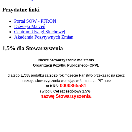
Przydatne linki
Portal SOW - PFRON
Dźwięki Marzeń
Centrum Uwagi Słuchowej
Akademia Pozytywnych Zmian
1,5% dla Stowarzyszenia
Nasze Stowarzyszenie ma status
Organizacji Pożytku Publicznego (OPP)
,
1,5%
dlatego
podatku za
2025
rok możecie Państwo przekazać na rzecz
naszego stowarzyszenia wpisując w formularzu PIT nasz
0000365581
nr
KRS
:
i w polu
Cel szczegółowy 1,5%
:
nazwę Stowarzyszenia
.