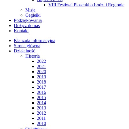
VIII Festiwal Piosenki o Łodzi i Regionie
Misja
Cegiełki
Podziękowania
Dołącz do nas
Kontakt
Klauzula informacyjna
Strona główna
Działalność
Historia
2022
2021
2020
2019
2018
2017
2016
2015
2014
2013
2012
2011
2010
Osiągnięcia