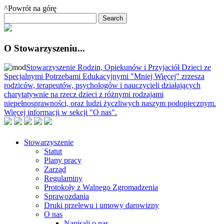
^Powrót na górę
O Stowarzyszeniu...
Stowarzyszenie Rodzin, Opiekunów i Przyjaciół Dzieci ze
Specjalnymi Potrzebami Edukacyjnymi "Mniej Więcej" zrzesza
rodziców, terapeutów, psychologów i nauczycieli działających
charytatywnie na rzecz dzieci z różnymi rodzajami
niepełnosprawności, oraz ludzi życzliwych naszym podopiecznym.
Więcej informacji w sekcji "O nas".
Stowarzyszenie
Statut
Plany pracy
Zarząd
Regulaminy
Protokoły z Walnego Zgromadzenia
Sprawozdania
Druki przelewu i umowy darowizny
O nas
Napisali o nas