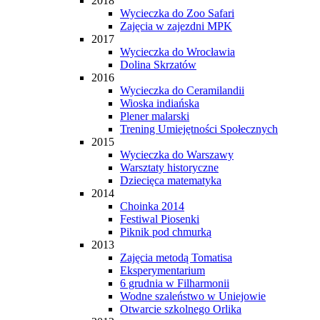
2018
Wycieczka do Zoo Safari
Zajęcia w zajezdni MPK
2017
Wycieczka do Wrocławia
Dolina Skrzatów
2016
Wycieczka do Ceramilandii
Wioska indiańska
Plener malarski
Trening Umiejętności Społecznych
2015
Wycieczka do Warszawy
Warsztaty historyczne
Dziecięca matematyka
2014
Choinka 2014
Festiwal Piosenki
Piknik pod chmurką
2013
Zajęcia metodą Tomatisa
Eksperymentarium
6 grudnia w Filharmonii
Wodne szaleństwo w Uniejowie
Otwarcie szkolnego Orlika