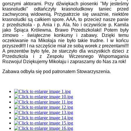
gorszymi aktorami. Przy dźwiękach piosenki "My jesteśmy
krasnoludki" odtańczyły krasnoludkowy taniec przed
zachwyconą widownią. Przypatrzcie się uważnie, niektóre
krasnoludki są całkiem spore. AAA, to przecież nasze panie
z przedszkola - p. Ania i p. Ala. No i oczywiście p. Kamila
jako Śpiąca Królewna. Brawo Przedszkolaki! Potem były
zimowo - świąteczne konkursy i zabawy. Dzięki temu
oczekiwanie na Mikołaja nie było takie trudne. I w końcu
przyszedł!!! I na szczęście miał ze sobą worek z prezentami!!!
A prezentów było tyle, że starczyło dla wszystkich dzieci z
Przedszkola i z Zespołu Wczesnego Wspomagania
Rozwoju! Dziękujemy Mikołaju i zapraszamy do Nas za rok!
Zabawa odbyła się pod patronatem Stowarzyszenia.