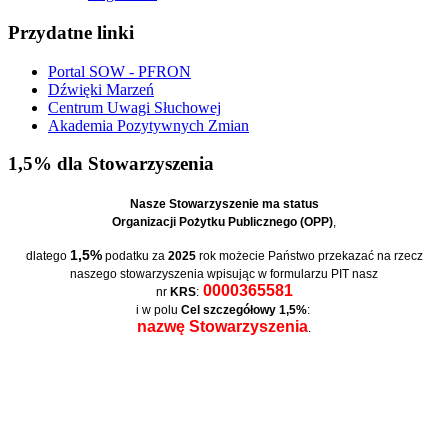
Przydatne linki
Portal SOW - PFRON
Dźwięki Marzeń
Centrum Uwagi Słuchowej
Akademia Pozytywnych Zmian
1,5% dla Stowarzyszenia
Nasze Stowarzyszenie ma status
Organizacji Pożytku Publicznego (OPP)
,
1,5%
dlatego
podatku za
2025
rok możecie Państwo przekazać na rzecz
naszego stowarzyszenia wpisując w formularzu PIT nasz
0000365581
nr
KRS
:
i w polu
Cel szczegółowy 1,5%
:
nazwę Stowarzyszenia
.