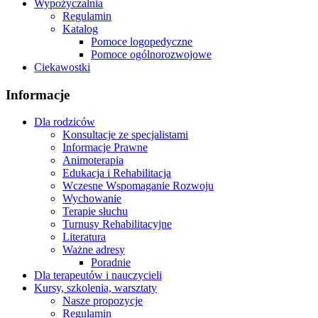
Wypożyczalnia
Regulamin
Katalog
Pomoce logopedyczne
Pomoce ogólnorozwojowe
Ciekawostki
Informacje
Dla rodziców
Konsultacje ze specjalistami
Informacje Prawne
Animoterapia
Edukacja i Rehabilitacja
Wczesne Wspomaganie Rozwoju
Wychowanie
Terapie słuchu
Turnusy Rehabilitacyjne
Literatura
Ważne adresy
Poradnie
Dla terapeutów i nauczycieli
Kursy, szkolenia, warsztaty
Nasze propozycje
Regulamin