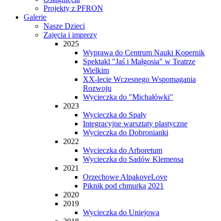
Projekty z PFRON
Galerie
Nasze Dzieci
Zajęcia i imprezy
2025
Wyprawa do Centrum Nauki Kopernik
Spektakl "Jaś i Małgosia" w Teatrze
Wielkim
XX-lecie Wczesnego Wspomagania
Rozwoju
Wycieczka do "Michałówki"
2023
Wycieczka do Spały
Integracyjne warsztaty plastyczne
Wycieczka do Dobronianki
2022
Wycieczka do Arboretum
Wycieczka do Sadów Klemensa
2021
Orzechowe AlpakoveLove
Piknik pod chmurką 2021
2020
2019
Wycieczka do Uniejowa