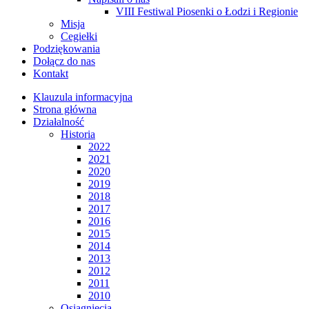
VIII Festiwal Piosenki o Łodzi i Regionie
Misja
Cegiełki
Podziękowania
Dołącz do nas
Kontakt
Klauzula informacyjna
Strona główna
Działalność
Historia
2022
2021
2020
2019
2018
2017
2016
2015
2014
2013
2012
2011
2010
Osiągnięcia