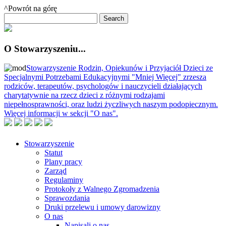
^Powrót na górę
O Stowarzyszeniu...
Stowarzyszenie Rodzin, Opiekunów i Przyjaciół Dzieci ze
Specjalnymi Potrzebami Edukacyjnymi "Mniej Więcej" zrzesza
rodziców, terapeutów, psychologów i nauczycieli działających
charytatywnie na rzecz dzieci z różnymi rodzajami
niepełnosprawności, oraz ludzi życzliwych naszym podopiecznym.
Więcej informacji w sekcji "O nas".
Stowarzyszenie
Statut
Plany pracy
Zarząd
Regulaminy
Protokoły z Walnego Zgromadzenia
Sprawozdania
Druki przelewu i umowy darowizny
O nas
Napisali o nas