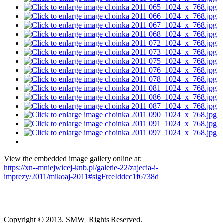
View the embedded image gallery online at:
https://xn--mniejwicej-knb.pl/galerie-22/zajecia-i-
imprezy/2011/mikoaj-2011#sigFreeIddcc1f6738d
Copyright © 2013. SMW Rights Reserved.